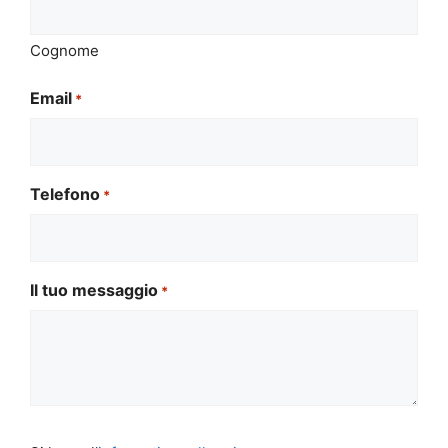
Cognome
Email
*
Telefono
*
Il tuo messaggio
*
Si