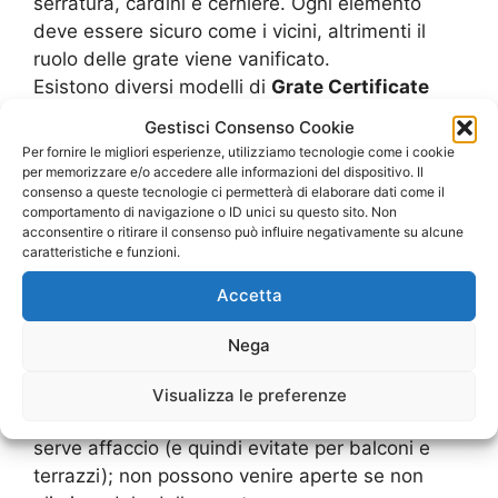
serratura, cardini e cerniere. Ogni elemento
deve essere sicuro come i vicini, altrimenti il
ruolo delle grate viene vanificato.
Esistono diversi modelli di
Grate Certificate
Bulgarograsso
:
Gestisci Consenso Cookie
-ad anta battente: si aprono come comuni
Per fornire le migliori esperienze, utilizziamo tecnologie come i cookie
finestre, verso l’interno o verso l’esterno
per memorizzare e/o accedere alle informazioni del dispositivo. Il
consenso a queste tecnologie ci permetterà di elaborare dati come il
-scorrevoli: utilizzano guide apposte al muro
comportamento di navigazione o ID unici su questo sito. Non
laterale alla finestra per scorrere e “scomparire”;
acconsentire o ritirare il consenso può influire negativamente su alcune
sono ideali se la casa è piccola e lo spazio per
caratteristiche e funzioni.
l’ingombro delle ante troppo limitato
Accetta
-impacchettabili: grazie ad un maggior numero
di cardini e cerniere si avvolgono su se stesse a
Nega
fisarmonica, occupando molto meno spazio di
un’anta fissa
Visualizza le preferenze
-fisse: vengono utilizzate per finestre su cui non
serve affaccio (e quindi evitate per balconi e
terrazzi); non possono venire aperte se non