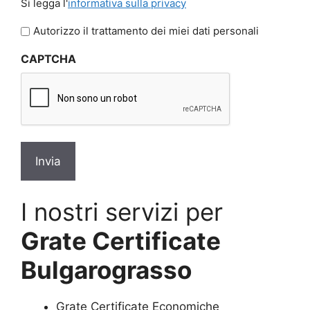
Si legga l'
informativa sulla privacy
legga
l'informativa
Autorizzo il trattamento dei miei dati personali
sulla
CAPTCHA
privacy
*
I nostri servizi per
Grate Certificate
Bulgarograsso
Grate Certificate Economiche