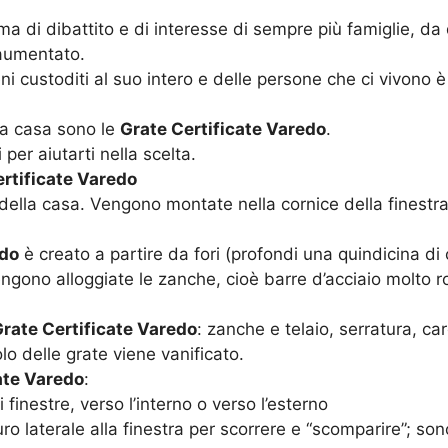
di dibattito e di interesse di sempre più famiglie, da qu
 aumentato.
ni custoditi al suo intero e delle persone che ci vivono 
la casa sono le
Grate Certificate Varedo
.
per aiutarti nella scelta.
rtificate Varedo
della casa. Vengono montate nella cornice della finestra
edo
è creato a partire da fori (profondi una quindicina di c
 vengono alloggiate le zanche, cioè barre d’acciaio molto
rate Certificate Varedo
: zanche e telaio, serratura, c
olo delle grate viene vanificato.
ate Varedo
:
inestre, verso l’interno o verso l’esterno
ro laterale alla finestra per scorrere e “scomparire”; son