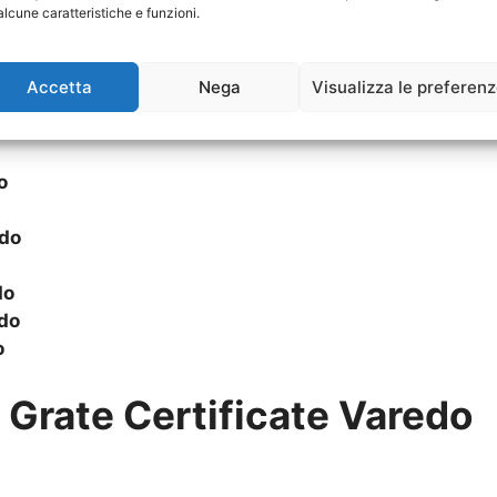
alcune caratteristiche e funzioni.
do
aredo
Accetta
Nega
Visualizza le preferen
o
o
do
do
do
o
u
Grate Certificate Varedo