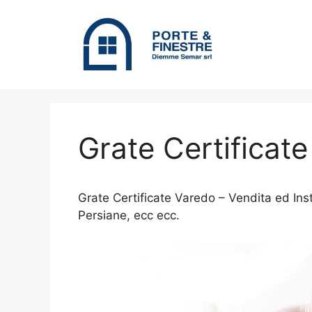
Vai
al
contenuto
Grate Certificat
Grate Certificate Varedo – Vendita ed Inst
Persiane, ecc ecc.