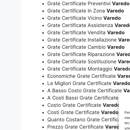
Grate Certificate Preventivi
Varedo
Grate Certificate In Zona
Varedo
Grate Certificate Vicino
Varedo
Grate Certificate Assistenza
Vared
Grate Certificate Vendita
Varedo
Grate Certificate Installazione
Vare
Grate Certificate Cambio
Varedo
Grate Certificate Riparazione
Vare
Grate Certificate Sostituzione
Vare
Grate Certificate Montaggio
Vared
Economiche Grate Certificate
Vare
Le Migliori Grate Certificate
Vared
A Basso Costo Grate Certificate
Va
A Costi Bassi Grate Certificate
Var
Costo Grate Certificate
Varedo
Costi Grate Certificate
Varedo
Per
mem
Quanto Costano Grate Certificate
V
tec
Prezzo Grate Certificate
Varedo
uni