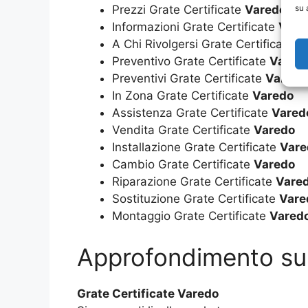
su 
Prezzi Grate Certificate
Varedo
Informazioni Grate Certificate
Vare
A Chi Rivolgersi Grate Certificate
V
Preventivo Grate Certificate
Vared
Preventivi Grate Certificate
Varedo
In Zona Grate Certificate
Varedo
Assistenza Grate Certificate
Vared
Vendita Grate Certificate
Varedo
Installazione Grate Certificate
Vare
Cambio Grate Certificate
Varedo
Riparazione Grate Certificate
Vare
Sostituzione Grate Certificate
Vare
Montaggio Grate Certificate
Vared
Approfondimento s
Grate Certificate Varedo