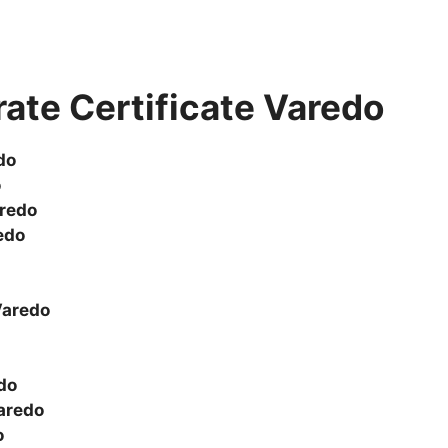
rate Certificate Varedo
do
o
redo
edo
aredo
do
aredo
o