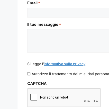
Email
*
Il tuo messaggio
*
Si
Si legga l'
informativa sulla privacy
legga
l'informativa
Autorizzo il trattamento dei miei dati persona
sulla
CAPTCHA
privacy
*