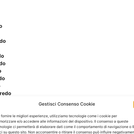
o
do
do
do
o
do
o
redo
edo
Gestisci Consenso Cookie
 fornire le migliori esperienze, utilizziamo tecnologie come i cookie per
orizzare e/o accedere alle informazioni del dispositivo. Il consenso a queste
aredo
nologie ci permetterà di elaborare dati come il comportamento di navigazione o 
ci su questo sito. Non acconsentire o ritirare il consenso può influire negativame