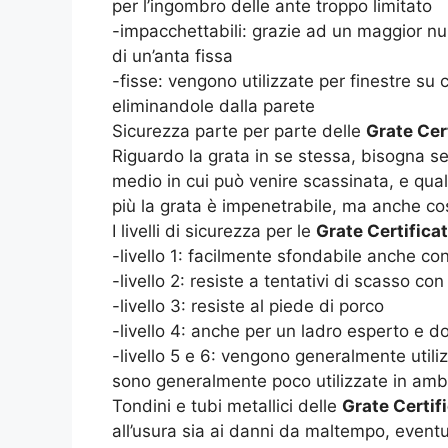
per l’ingombro delle ante troppo limitato
-impacchettabili: grazie ad un maggior n
di un’anta fissa
-fisse: vengono utilizzate per finestre su
eliminandole dalla parete
Sicurezza parte per parte delle
Grate Cer
Riguardo la grata in se stessa, bisogna sem
medio in cui può venire scassinata, e quali
più la grata è impenetrabile, ma anche co
I livelli di sicurezza per le
Grate Certifica
-livello 1: facilmente sfondabile anche con 
-livello 2: resiste a tentativi di scasso co
-livello 3: resiste al piede di porco
-livello 4: anche per un ladro esperto e dot
-livello 5 e 6: vengono generalmente utiliz
sono generalmente poco utilizzate in amb
Tondini e tubi metallici delle
Grate Certif
all’usura sia ai danni da maltempo, eventu