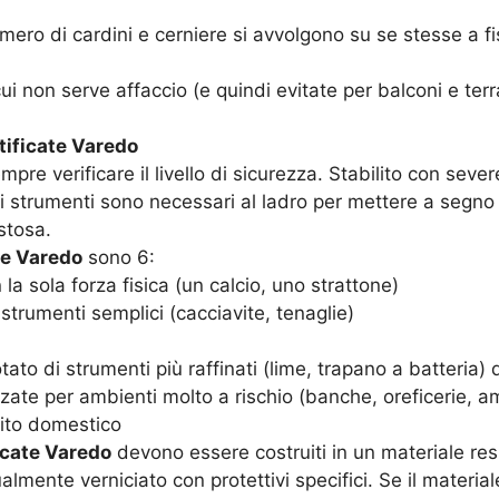
umero di cardini e cerniere si avvolgono su se stesse a
 cui non serve affaccio (e quindi evitate per balconi e te
tificate Varedo
pre verificare il livello di sicurezza. Stabilito con sev
 strumenti sono necessari al ladro per mettere a segno il c
stosa.
te Varedo
sono 6:
la sola forza fisica (un calcio, uno strattone)
n strumenti semplici (cacciavite, tenaglie)
ato di strumenti più raffinati (lime, trapano a batteria) d
zate per ambienti molto a rischio (banche, oreficerie, am
ito domestico
icate Varedo
devono essere costruiti in un materiale resi
almente verniciato con protettivi specifici. Se il mater