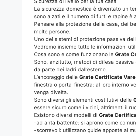
Sicurezza di livello per la tua casa
La sicurezza domestica è diventato un tema 
sono alzati e il numero di furti e rapine è
Pensare alla protezione della casa, dei be
molte persone.
Uno dei sistemi di protezione passiva del
Vedremo insieme tutte le informazioni utili 
Cosa sono e come funzionano le
Grate Ce
Sono, anzitutto, metodi di difesa passiva 
da parte dei ladri dall’esterno.
L’ancoraggio delle
Grate Certificate Var
finestra o porta-finestra: al loro interno
venga divelta.
Sono diversi gli elementi costitutivi delle
G
essere sicuro come i vicini, altrimenti il ru
Esistono diversi modelli di
Grate Certific
-ad anta battente: si aprono come comuni f
-scorrevoli: utilizzano guide apposte al mu