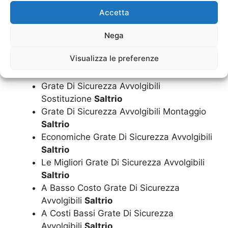
Grate Di Sicurezza Avvolgibili
Accetta
Installazione
Saltrio
Grate Di Sicurezza Avvolgibili Cambio
Nega
Saltrio
Visualizza le preferenze
Grate Di Sicurezza Avvolgibili Riparazione
Saltrio
Grate Di Sicurezza Avvolgibili
Sostituzione
Saltrio
Grate Di Sicurezza Avvolgibili Montaggio
Saltrio
Economiche Grate Di Sicurezza Avvolgibili
Saltrio
Le Migliori Grate Di Sicurezza Avvolgibili
Saltrio
A Basso Costo Grate Di Sicurezza
Avvolgibili
Saltrio
A Costi Bassi Grate Di Sicurezza
Avvolgibili
Saltrio