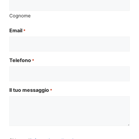
Cognome
Email
*
Telefono
*
Il tuo messaggio
*
Si