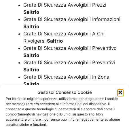
Grate Di Sicurezza Avvolgibili Prezzi
Saltrio
Grate Di Sicurezza Avvolgibili Informazioni
Saltrio
Grate Di Sicurezza Avvolgibili A Chi
Rivolgersi
Saltrio
Grate Di Sicurezza Avvolgibili Preventivo
Saltrio
Grate Di Sicurezza Avvolgibili Preventivi
Saltrio
Grate Di Sicurezza Avvolgibili In Zona
Saltrio
Grate Di Sicurezza Avvolgibili Vicino
Gestisci Consenso Cookie
Saltrio
Per fornire le migliori esperienze, utilizziamo tecnologie come i cookie
per memorizzare e/o accedere alle informazioni del dispositivo. Il
Grate Di Sicurezza Avvolgibili Assistenza
consenso a queste tecnologie ci permetterà di elaborare dati come il
Saltrio
comportamento di navigazione o ID unici su questo sito. Non
Grate Di Sicurezza Avvolgibili Vendita
acconsentire o ritirare il consenso può influire negativamente su alcune
caratteristiche e funzioni.
Saltrio