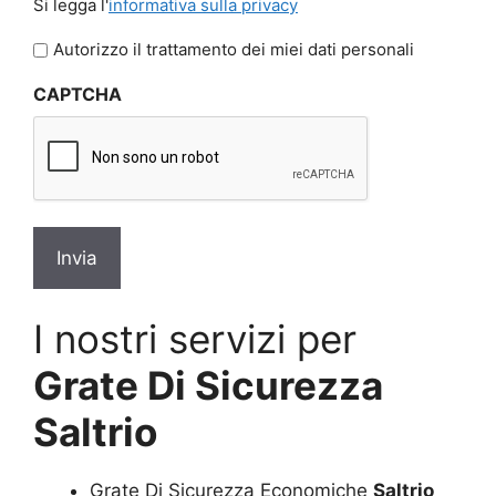
Si legga l'
informativa sulla privacy
legga
l'informativa
Autorizzo il trattamento dei miei dati personali
sulla
CAPTCHA
privacy
*
I nostri servizi per
Grate Di Sicurezza
Saltrio
Grate Di Sicurezza Economiche
Saltrio