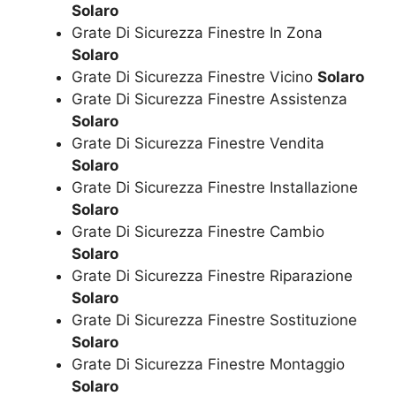
Solaro
Grate Di Sicurezza Finestre In Zona
Solaro
Grate Di Sicurezza Finestre Vicino
Solaro
Grate Di Sicurezza Finestre Assistenza
Solaro
Grate Di Sicurezza Finestre Vendita
Solaro
Grate Di Sicurezza Finestre Installazione
Solaro
Grate Di Sicurezza Finestre Cambio
Solaro
Grate Di Sicurezza Finestre Riparazione
Solaro
Grate Di Sicurezza Finestre Sostituzione
Solaro
Grate Di Sicurezza Finestre Montaggio
Solaro