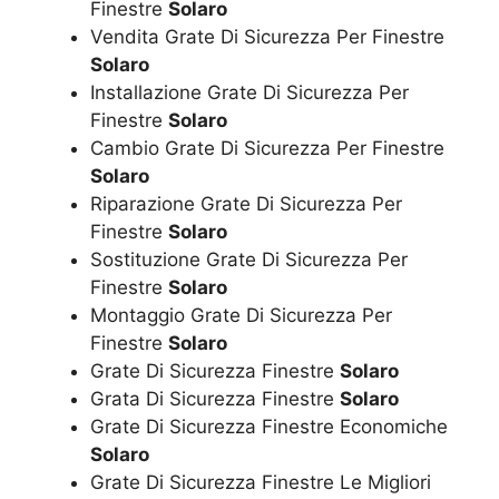
Finestre
Solaro
Vendita Grate Di Sicurezza Per Finestre
Solaro
Installazione Grate Di Sicurezza Per
Finestre
Solaro
Cambio Grate Di Sicurezza Per Finestre
Solaro
Riparazione Grate Di Sicurezza Per
Finestre
Solaro
Sostituzione Grate Di Sicurezza Per
Finestre
Solaro
Montaggio Grate Di Sicurezza Per
Finestre
Solaro
Grate Di Sicurezza Finestre
Solaro
Grata Di Sicurezza Finestre
Solaro
Grate Di Sicurezza Finestre Economiche
Solaro
Grate Di Sicurezza Finestre Le Migliori