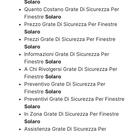
Solaro
Quanto Costano Grate Di Sicurezza Per
Finestre
Solaro
Prezzo Grate Di Sicurezza Per Finestre
Solaro
Prezzi Grate Di Sicurezza Per Finestre
Solaro
Informazioni Grate Di Sicurezza Per
Finestre
Solaro
A Chi Rivolgersi Grate Di Sicurezza Per
Finestre
Solaro
Preventivo Grate Di Sicurezza Per
Finestre
Solaro
Preventivi Grate Di Sicurezza Per Finestre
Solaro
In Zona Grate Di Sicurezza Per Finestre
Solaro
Assistenza Grate Di Sicurezza Per