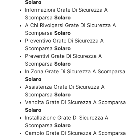
Solaro
Informazioni Grate Di Sicurezza A
Scomparsa
Solaro
A Chi Rivolgersi Grate Di Sicurezza A
Scomparsa
Solaro
Preventivo Grate Di Sicurezza A
Scomparsa
Solaro
Preventivi Grate Di Sicurezza A
Scomparsa
Solaro
In Zona Grate Di Sicurezza A Scomparsa
Solaro
Assistenza Grate Di Sicurezza A
Scomparsa
Solaro
Vendita Grate Di Sicurezza A Scomparsa
Solaro
Installazione Grate Di Sicurezza A
Scomparsa
Solaro
Cambio Grate Di Sicurezza A Scomparsa