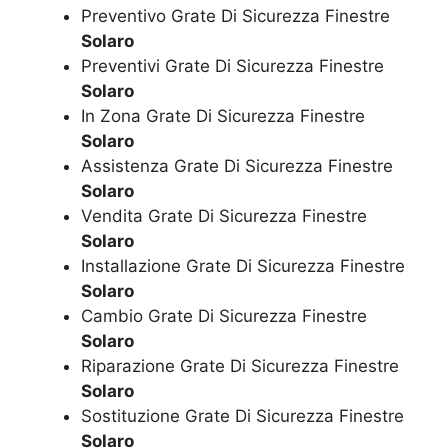
Preventivo Grate Di Sicurezza Finestre
Solaro
Preventivi Grate Di Sicurezza Finestre
Solaro
In Zona Grate Di Sicurezza Finestre
Solaro
Assistenza Grate Di Sicurezza Finestre
Solaro
Vendita Grate Di Sicurezza Finestre
Solaro
Installazione Grate Di Sicurezza Finestre
Solaro
Cambio Grate Di Sicurezza Finestre
Solaro
Riparazione Grate Di Sicurezza Finestre
Solaro
Sostituzione Grate Di Sicurezza Finestre
Solaro