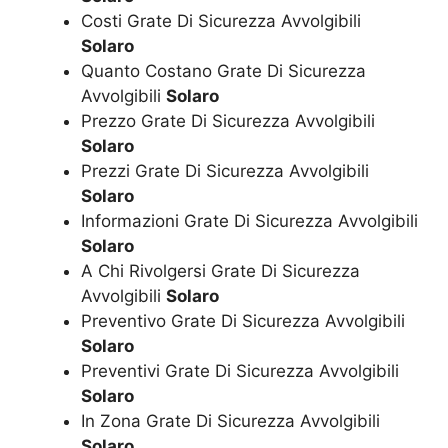
Costi Grate Di Sicurezza Avvolgibili
Solaro
Quanto Costano Grate Di Sicurezza
Avvolgibili
Solaro
Prezzo Grate Di Sicurezza Avvolgibili
Solaro
Prezzi Grate Di Sicurezza Avvolgibili
Solaro
Informazioni Grate Di Sicurezza Avvolgibili
Solaro
A Chi Rivolgersi Grate Di Sicurezza
Avvolgibili
Solaro
Preventivo Grate Di Sicurezza Avvolgibili
Solaro
Preventivi Grate Di Sicurezza Avvolgibili
Solaro
In Zona Grate Di Sicurezza Avvolgibili
Solaro