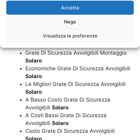
Grate Di Sicurezza Avvolgibili Cambio
Accetta
Solaro
Grate Di Sicurezza Avvolgibili Riparazione
Nega
Solaro
Visualizza le preferenze
Grate Di Sicurezza Avvolgibili
Sostituzione
Solaro
Grate Di Sicurezza Avvolgibili Montaggio
Solaro
Economiche Grate Di Sicurezza Avvolgibili
Solaro
Le Migliori Grate Di Sicurezza Avvolgibili
Solaro
A Basso Costo Grate Di Sicurezza
Avvolgibili
Solaro
A Costi Bassi Grate Di Sicurezza
Avvolgibili
Solaro
Costo Grate Di Sicurezza Avvolgibili
Solaro