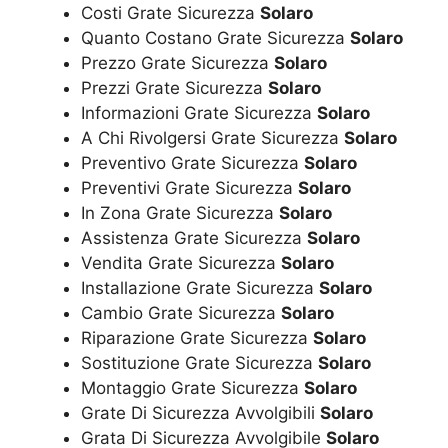
Costi Grate Sicurezza
Solaro
Quanto Costano Grate Sicurezza
Solaro
Prezzo Grate Sicurezza
Solaro
Prezzi Grate Sicurezza
Solaro
Informazioni Grate Sicurezza
Solaro
A Chi Rivolgersi Grate Sicurezza
Solaro
Preventivo Grate Sicurezza
Solaro
Preventivi Grate Sicurezza
Solaro
In Zona Grate Sicurezza
Solaro
Assistenza Grate Sicurezza
Solaro
Vendita Grate Sicurezza
Solaro
Installazione Grate Sicurezza
Solaro
Cambio Grate Sicurezza
Solaro
Riparazione Grate Sicurezza
Solaro
Sostituzione Grate Sicurezza
Solaro
Montaggio Grate Sicurezza
Solaro
Grate Di Sicurezza Avvolgibili
Solaro
Grata Di Sicurezza Avvolgibile
Solaro