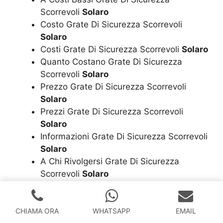
Scorrevoli
Solaro
Costo Grate Di Sicurezza Scorrevoli
Solaro
Costi Grate Di Sicurezza Scorrevoli
Solaro
Quanto Costano Grate Di Sicurezza
Scorrevoli
Solaro
Prezzo Grate Di Sicurezza Scorrevoli
Solaro
Prezzi Grate Di Sicurezza Scorrevoli
Solaro
Informazioni Grate Di Sicurezza Scorrevoli
Solaro
A Chi Rivolgersi Grate Di Sicurezza
Scorrevoli
Solaro
Preventivo Grate Di Sicurezza Scorrevoli
Solaro
Preventivi Grate Di Sicurezza Scorrevoli
CHIAMA ORA
WHATSAPP
EMAIL