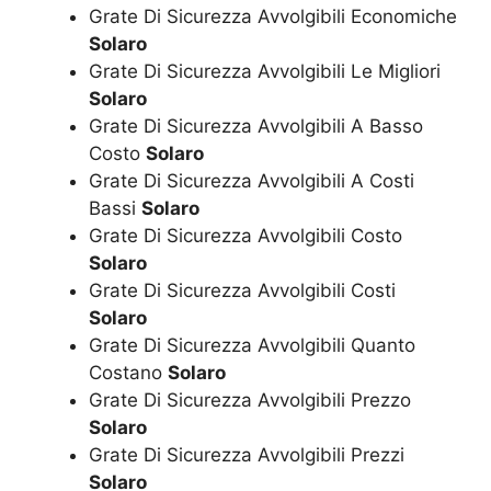
Grate Di Sicurezza Avvolgibili Economiche
Solaro
Grate Di Sicurezza Avvolgibili Le Migliori
Solaro
Grate Di Sicurezza Avvolgibili A Basso
Costo
Solaro
Grate Di Sicurezza Avvolgibili A Costi
Bassi
Solaro
Grate Di Sicurezza Avvolgibili Costo
Solaro
Grate Di Sicurezza Avvolgibili Costi
Solaro
Grate Di Sicurezza Avvolgibili Quanto
Costano
Solaro
Grate Di Sicurezza Avvolgibili Prezzo
Solaro
Grate Di Sicurezza Avvolgibili Prezzi
Solaro