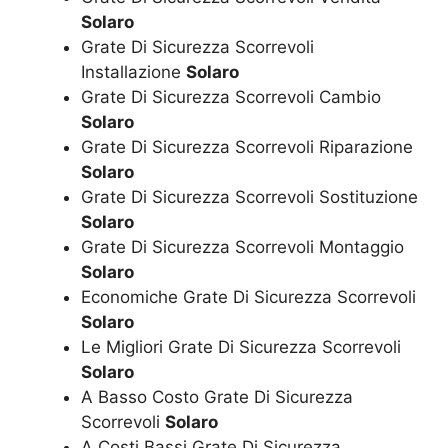
Solaro
Grate Di Sicurezza Scorrevoli
Installazione
Solaro
Grate Di Sicurezza Scorrevoli Cambio
Solaro
Grate Di Sicurezza Scorrevoli Riparazione
Solaro
Grate Di Sicurezza Scorrevoli Sostituzione
Solaro
Grate Di Sicurezza Scorrevoli Montaggio
Solaro
Economiche Grate Di Sicurezza Scorrevoli
Solaro
Le Migliori Grate Di Sicurezza Scorrevoli
Solaro
A Basso Costo Grate Di Sicurezza
Scorrevoli
Solaro
A Costi Bassi Grate Di Sicurezza