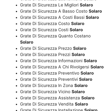
Grate Di Sicurezza Le Migliori
Solaro
Grate Di Sicurezza A Basso Costo
Solaro
Grate Di Sicurezza A Costi Bassi
Solaro
Grate Di Sicurezza Costo
Solaro
Grate Di Sicurezza Costi
Solaro
Grate Di Sicurezza Quanto Costano
Solaro
Grate Di Sicurezza Prezzo
Solaro
Grate Di Sicurezza Prezzi
Solaro
Grate Di Sicurezza Informazioni
Solaro
Grate Di Sicurezza A Chi Rivolgersi
Solaro
Grate Di Sicurezza Preventivo
Solaro
Grate Di Sicurezza Preventivi
Solaro
Grate Di Sicurezza In Zona
Solaro
Grate Di Sicurezza Vicino
Solaro
Grate Di Sicurezza Assistenza
Solaro
Grate Di Sicurezza Vendita
Solaro
Grate Di Sicurezza Installazione
Solaro