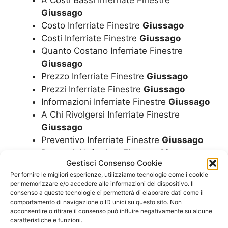
Giussago
Costo Inferriate Finestre
Giussago
Costi Inferriate Finestre
Giussago
Quanto Costano Inferriate Finestre
Giussago
Prezzo Inferriate Finestre
Giussago
Prezzi Inferriate Finestre
Giussago
Informazioni Inferriate Finestre
Giussago
A Chi Rivolgersi Inferriate Finestre
Giussago
Preventivo Inferriate Finestre
Giussago
Preventivi Inferriate Finestre
Giussago
Gestisci Consenso Cookie
In Zona Inferriate Finestre
Giussago
Per fornire le migliori esperienze, utilizziamo tecnologie come i cookie
Vicino Inferriate Finestre
Giussago
per memorizzare e/o accedere alle informazioni del dispositivo. Il
Assistenza Inferriate Finestre
Giussago
consenso a queste tecnologie ci permetterà di elaborare dati come il
comportamento di navigazione o ID unici su questo sito. Non
Vendita Inferriate Finestre
Giussago
acconsentire o ritirare il consenso può influire negativamente su alcune
Installazione Inferriate Finestre
Giussago
caratteristiche e funzioni.