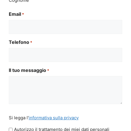
Cognome
Email
*
Telefono
*
Il tuo messaggio
*
Si
Si legga l'
informativa sulla privacy
legga
l'informativa
Autorizzo il trattamento dei miei dati personali