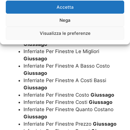
Cambio Inferriate Finestre
Giussago
Accetta
Riparazione Inferriate Finestre
Giussago
Sostituzione Inferriate Finestre
Giussago
Nega
Montaggio Inferriate Finestre
Giussago
Inferriate Per Finestre
Giussago
Visualizza le preferenze
Inferriate Per Finestre Economiche
Giussago
Inferriate Per Finestre Le Migliori
Giussago
Inferriate Per Finestre A Basso Costo
Giussago
Inferriate Per Finestre A Costi Bassi
Giussago
Inferriate Per Finestre Costo
Giussago
Inferriate Per Finestre Costi
Giussago
Inferriate Per Finestre Quanto Costano
Giussago
Inferriate Per Finestre Prezzo
Giussago