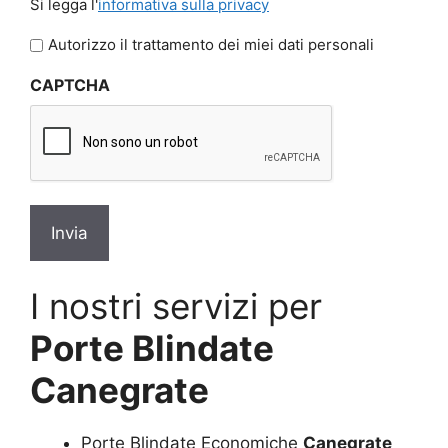
Si legga l'
informativa sulla privacy
legga
l'informativa
Autorizzo il trattamento dei miei dati personali
sulla
CAPTCHA
privacy
*
I nostri servizi per
Porte Blindate
Canegrate
Porte Blindate Economiche
Canegrate