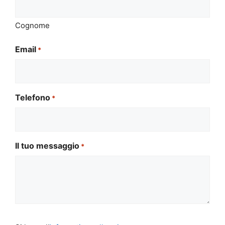
Cognome
Email
*
Telefono
*
Il tuo messaggio
*
Si