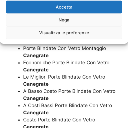
Porte Blindate Con Vetro Cambio
Accetta
Canegrate
Porte Blindate Con Vetro Riparazione
Nega
Canegrate
Visualizza le preferenze
Porte Blindate Con Vetro Sostituzione
Canegrate
Porte Blindate Con Vetro Montaggio
Canegrate
Economiche Porte Blindate Con Vetro
Canegrate
Le Migliori Porte Blindate Con Vetro
Canegrate
A Basso Costo Porte Blindate Con Vetro
Canegrate
A Costi Bassi Porte Blindate Con Vetro
Canegrate
Costo Porte Blindate Con Vetro
Canegrate