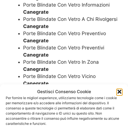
Porte Blindate Con Vetro Informazioni
Canegrate
Porte Blindate Con Vetro A Chi Rivolgersi
Canegrate
Porte Blindate Con Vetro Preventivo
Canegrate
Porte Blindate Con Vetro Preventivi
Canegrate
Porte Blindate Con Vetro In Zona
Canegrate
Porte Blindate Con Vetro Vicino
Canegrate
Porte Blindate Con Vetro Assistenza
Gestisci Consenso Cookie
Canegrate
Per fornire le migliori esperienze, utilizziamo tecnologie come i cookie
per memorizzare e/o accedere alle informazioni del dispositivo. Il
Porte Blindate Con Vetro Vendita
consenso a queste tecnologie ci permetterà di elaborare dati come il
Canegrate
comportamento di navigazione o ID unici su questo sito. Non
Porte Blindate Con Vetro Installazione
acconsentire o ritirare il consenso può influire negativamente su alcune
caratteristiche e funzioni.
Canegrate