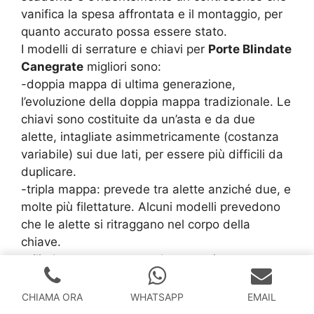
vanifica la spesa affrontata e il montaggio, per
quanto accurato possa essere stato.
I modelli di serrature e chiavi per
Porte Blindate
Canegrate
migliori sono:
-doppia mappa di ultima generazione,
l’evoluzione della doppia mappa tradizionale. Le
chiavi sono costituite da un’asta e da due
alette, intagliate asimmetricamente (costanza
variabile) sui due lati, per essere più difficili da
duplicare.
-tripla mappa: prevede tra alette anziché due, e
molte più filettature. Alcuni modelli prevedono
che le alette si ritraggano nel corpo della
chiave.
-cilindro europeo: va scelta tassativamente tra
modelli di nuova generazione, su cui può essere
installato il defender (o sistema antishock).
CHIAMA ORA
WHATSAPP
EMAIL
-chiave elettronica: non sono molto diffuse nelle