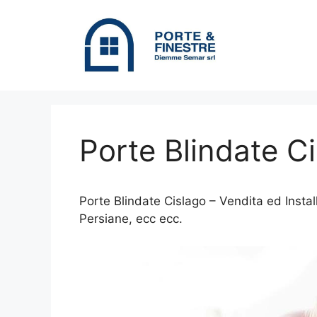
Vai
al
contenuto
Porte Blindate C
Porte Blindate Cislago – Vendita ed Install
Persiane, ecc ecc.