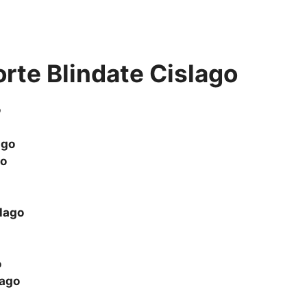
orte Blindate Cislago
o
ago
go
lago
o
lago