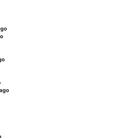
ago
go
go
o
lago
o