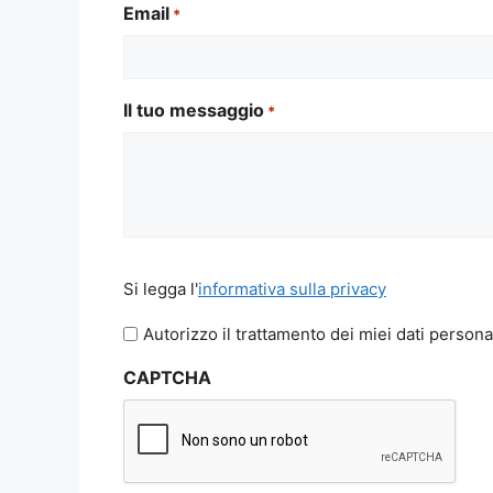
Email
*
Il tuo messaggio
*
Si
Si legga l'
informativa sulla privacy
legga
l'informativa
Autorizzo il trattamento dei miei dati persona
sulla
CAPTCHA
privacy
*