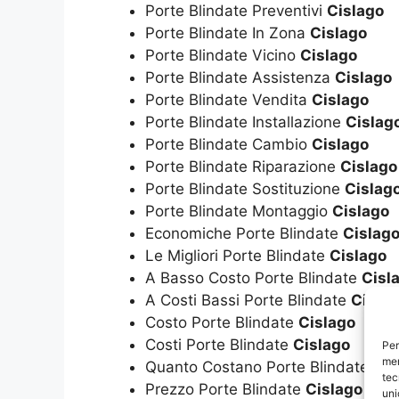
Porte Blindate Preventivi
Cislago
Porte Blindate In Zona
Cislago
Porte Blindate Vicino
Cislago
Porte Blindate Assistenza
Cislago
Porte Blindate Vendita
Cislago
Porte Blindate Installazione
Cislag
Porte Blindate Cambio
Cislago
Porte Blindate Riparazione
Cislago
Porte Blindate Sostituzione
Cislag
Porte Blindate Montaggio
Cislago
Economiche Porte Blindate
Cislag
Le Migliori Porte Blindate
Cislago
A Basso Costo Porte Blindate
Cisl
A Costi Bassi Porte Blindate
Cisla
Costo Porte Blindate
Cislago
Costi Porte Blindate
Cislago
Per
mem
Quanto Costano Porte Blindate
Cis
tec
Prezzo Porte Blindate
Cislago
uni