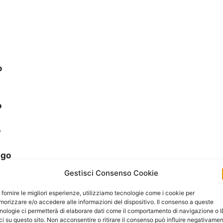
o
o
o
ago
go
Gestisci Consenso Cookie
 fornire le migliori esperienze, utilizziamo tecnologie come i cookie per
orizzare e/o accedere alle informazioni del dispositivo. Il consenso a queste
lago
nologie ci permetterà di elaborare dati come il comportamento di navigazione o 
ci su questo sito. Non acconsentire o ritirare il consenso può influire negativame