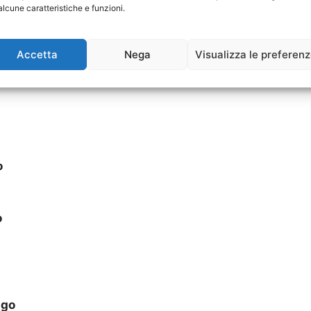
alcune caratteristiche e funzioni.
o
lago
Accetta
Nega
Visualizza le preferen
o
o
ago