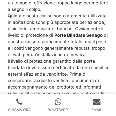
un tempo di effrazione troppo lungo per mettere
a segno il colpo.
Quinta e sesta classe sono raramente utilizzate
in abitazioni: sono più appropriate per aziende,
gioiellerie, ambasciate, banche. Ovviamente il
livello di protezione di
Porte Blindate Senago
di
questa classe è praticamente totale, ma il peso
e i costi vengono generalmente reputati troppo
elevati per un’installazione domestica.
Il livello di protezione garantito dalla porta
blindata deve essere certificato da enti specifici
esterni all’azienda venditrice. Prima di
concordare l’acquisto verifica i documenti di
accompagnamento del prodotto ed informati
sulle certificazioni necessarie, per confrontarle
con le caratteristiche della porta scelta.
Manutenzione delle
Porte Blindate Senago
CHIAMA ORA
WHATSAPP
EMAIL
Ci sono due operazioni molto semplici che,