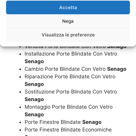
Preventivi Porte Blindate Con Vetro
Accetta
Senago
In Zona Porte Blindate Con Vetro
Senago
Nega
Vicino Porte Blindate Con Vetro
Senago
Assistenza Porte Blindate Con Vetro
Visualizza le preferenze
Senago
Vendita Porte Blindate Con Vetro
Senago
Installazione Porte Blindate Con Vetro
Senago
Cambio Porte Blindate Con Vetro
Senago
Riparazione Porte Blindate Con Vetro
Senago
Sostituzione Porte Blindate Con Vetro
Senago
Montaggio Porte Blindate Con Vetro
Senago
Porte Finestre Blindate
Senago
Porte Finestre Blindate Economiche