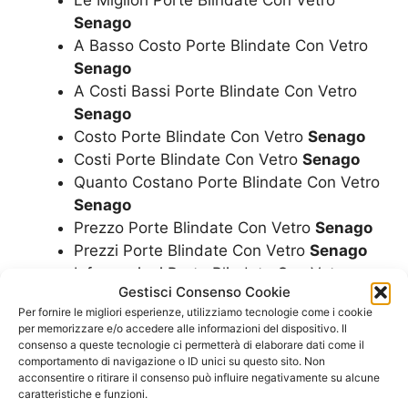
Senago
A Basso Costo Porte Blindate Con Vetro
Senago
A Costi Bassi Porte Blindate Con Vetro
Senago
Costo Porte Blindate Con Vetro
Senago
Costi Porte Blindate Con Vetro
Senago
Quanto Costano Porte Blindate Con Vetro
Senago
Prezzo Porte Blindate Con Vetro
Senago
Prezzi Porte Blindate Con Vetro
Senago
Informazioni Porte Blindate Con Vetro
Gestisci Consenso Cookie
Senago
Per fornire le migliori esperienze, utilizziamo tecnologie come i cookie
A Chi Rivolgersi Porte Blindate Con Vetro
per memorizzare e/o accedere alle informazioni del dispositivo. Il
Senago
consenso a queste tecnologie ci permetterà di elaborare dati come il
comportamento di navigazione o ID unici su questo sito. Non
Preventivo Porte Blindate Con Vetro
acconsentire o ritirare il consenso può influire negativamente su alcune
Senago
caratteristiche e funzioni.