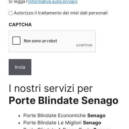
Si legga l'
informativa sulla privacy
legga
l'informativa
Autorizzo il trattamento dei miei dati personali
sulla
CAPTCHA
privacy
*
I nostri servizi per
Porte Blindate Senago
Porte Blindate Economiche
Senago
Porte Blindate Le Migliori
Senago