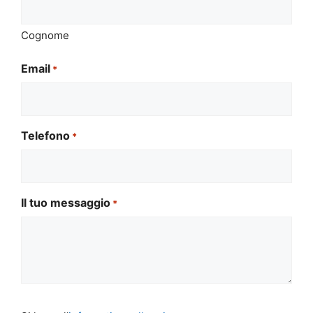
Cognome
Email
*
Telefono
*
Il tuo messaggio
*
Si