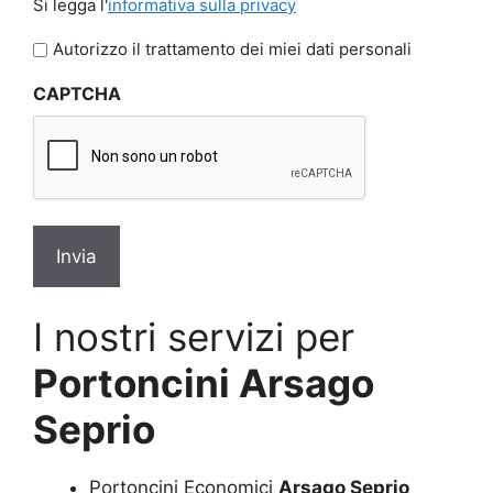
Si legga l'
informativa sulla privacy
legga
l'informativa
Autorizzo il trattamento dei miei dati personali
sulla
CAPTCHA
privacy
*
I nostri servizi per
Portoncini Arsago
Seprio
Portoncini Economici
Arsago Seprio