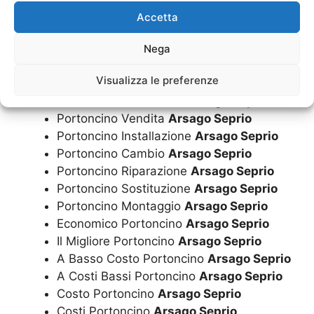
Seprio
Accetta
Portoncino Preventivo
Arsago Seprio
Portoncino Preventivi
Arsago Seprio
Nega
Portoncino In Zona
Arsago Seprio
Visualizza le preferenze
Portoncino Vicino
Arsago Seprio
Portoncino Assistenza
Arsago Seprio
Portoncino Vendita
Arsago Seprio
Portoncino Installazione
Arsago Seprio
Portoncino Cambio
Arsago Seprio
Portoncino Riparazione
Arsago Seprio
Portoncino Sostituzione
Arsago Seprio
Portoncino Montaggio
Arsago Seprio
Economico Portoncino
Arsago Seprio
Il Migliore Portoncino
Arsago Seprio
A Basso Costo Portoncino
Arsago Seprio
A Costi Bassi Portoncino
Arsago Seprio
Costo Portoncino
Arsago Seprio
Costi Portoncino
Arsago Seprio