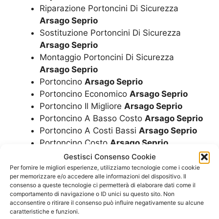
Riparazione Portoncini Di Sicurezza
Arsago Seprio
Sostituzione Portoncini Di Sicurezza
Arsago Seprio
Montaggio Portoncini Di Sicurezza
Arsago Seprio
Portoncino
Arsago Seprio
Portoncino Economico
Arsago Seprio
Portoncino Il Migliore
Arsago Seprio
Portoncino A Basso Costo
Arsago Seprio
Portoncino A Costi Bassi
Arsago Seprio
Portoncino Costo
Arsago Seprio
Portoncino Costi
Arsago Seprio
Gestisci Consenso Cookie
Portoncino Quanto Costa
Arsago Seprio
Per fornire le migliori esperienze, utilizziamo tecnologie come i cookie
per memorizzare e/o accedere alle informazioni del dispositivo. Il
Portoncino Prezzo
Arsago Seprio
consenso a queste tecnologie ci permetterà di elaborare dati come il
Portoncino Prezzi
Arsago Seprio
comportamento di navigazione o ID unici su questo sito. Non
Portoncino Informazioni
Arsago Seprio
acconsentire o ritirare il consenso può influire negativamente su alcune
caratteristiche e funzioni.
Portoncino A Chi Rivolgersi
Arsago