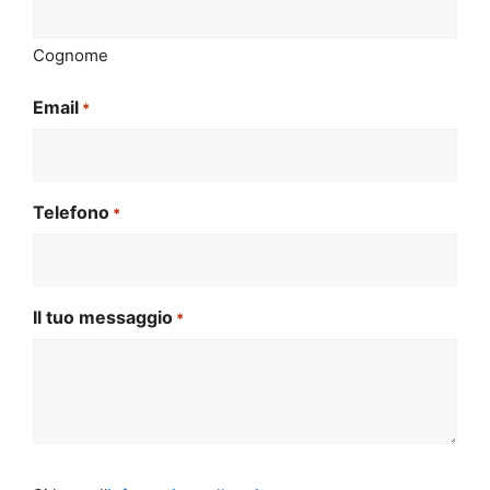
Cognome
Email
*
Telefono
*
Il tuo messaggio
*
Si