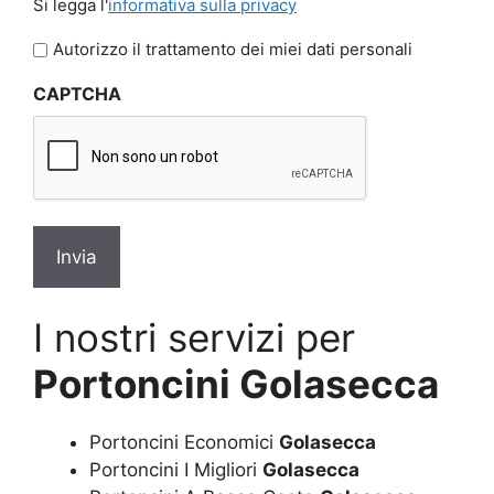
Si legga l'
informativa sulla privacy
legga
l'informativa
Autorizzo il trattamento dei miei dati personali
sulla
CAPTCHA
privacy
*
I nostri servizi per
Portoncini Golasecca
Portoncini Economici
Golasecca
Portoncini I Migliori
Golasecca