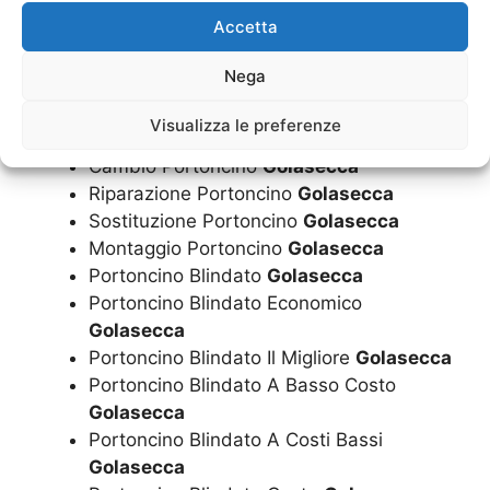
Preventivo Portoncino
Golasecca
Accetta
Preventivi Portoncino
Golasecca
In Zona Portoncino
Golasecca
Nega
Assistenza Portoncino
Golasecca
Vendita Portoncino
Golasecca
Visualizza le preferenze
Installazione Portoncino
Golasecca
Cambio Portoncino
Golasecca
Riparazione Portoncino
Golasecca
Sostituzione Portoncino
Golasecca
Montaggio Portoncino
Golasecca
Portoncino Blindato
Golasecca
Portoncino Blindato Economico
Golasecca
Portoncino Blindato Il Migliore
Golasecca
Portoncino Blindato A Basso Costo
Golasecca
Portoncino Blindato A Costi Bassi
Golasecca