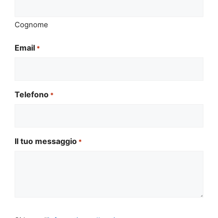
Cognome
Email
*
Telefono
*
Il tuo messaggio
*
Si