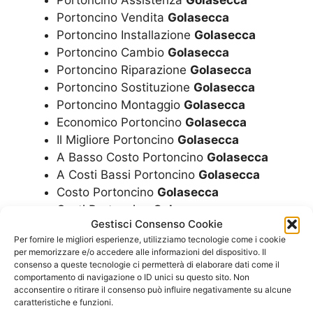
Portoncino Vendita
Golasecca
Portoncino Installazione
Golasecca
Portoncino Cambio
Golasecca
Portoncino Riparazione
Golasecca
Portoncino Sostituzione
Golasecca
Portoncino Montaggio
Golasecca
Economico Portoncino
Golasecca
Il Migliore Portoncino
Golasecca
A Basso Costo Portoncino
Golasecca
A Costi Bassi Portoncino
Golasecca
Costo Portoncino
Golasecca
Costi Portoncino
Golasecca
Gestisci Consenso Cookie
Quanto Costa Un Portoncino
Golasecca
Per fornire le migliori esperienze, utilizziamo tecnologie come i cookie
Prezzo Portoncino
Golasecca
per memorizzare e/o accedere alle informazioni del dispositivo. Il
Prezzi Portoncino
Golasecca
consenso a queste tecnologie ci permetterà di elaborare dati come il
comportamento di navigazione o ID unici su questo sito. Non
Informazioni Portoncino
Golasecca
acconsentire o ritirare il consenso può influire negativamente su alcune
A Chi Rivolgersi Portoncino
Golasecca
caratteristiche e funzioni.