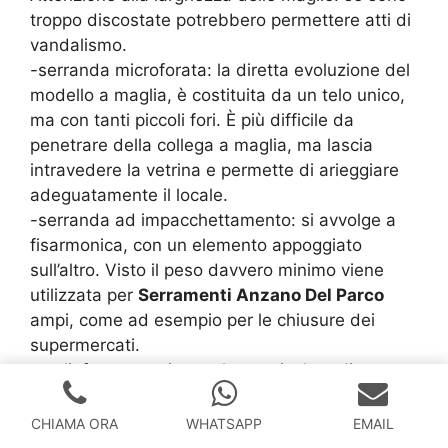
troppo discostate potrebbero permettere atti di
vandalismo.
-serranda microforata: la diretta evoluzione del
modello a maglia, è costituita da un telo unico,
ma con tanti piccoli fori. È più difficile da
penetrare della collega a maglia, ma lascia
intravedere la vetrina e permette di arieggiare
adeguatamente il locale.
-serranda ad impacchettamento: si avvolge a
fisarmonica, con un elemento appoggiato
sull’altro. Visto il peso davvero minimo viene
utilizzata per
Serramenti Anzano Del Parco
ampi, come ad esempio per le chiusure dei
supermercati.
-tagliafuoco: un tipo molto particolare di
serramento, utilizzato per aziende al cui interno
si fa uso di materiali o processi produttivi che
CHIAMA ORA
WHATSAPP
EMAIL
possono innescare incendi. Se l’allarme scatta,