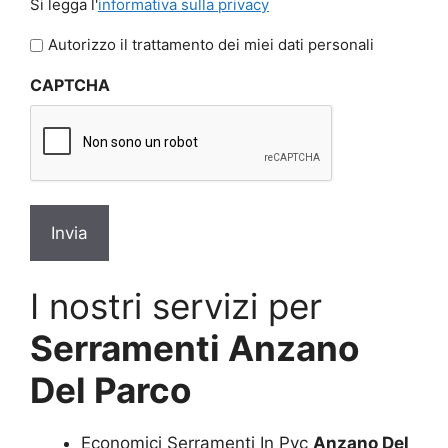
Si legga l'
informativa sulla privacy
legga
l'informativa
Autorizzo il trattamento dei miei dati personali
sulla
CAPTCHA
privacy
*
I nostri servizi per
Serramenti Anzano
Del Parco
Economici Serramenti In Pvc
Anzano Del