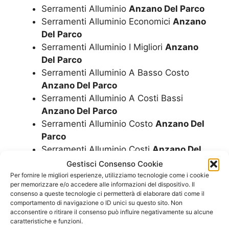
Serramenti Alluminio
Anzano Del Parco
Serramenti Alluminio Economici
Anzano
Del Parco
Serramenti Alluminio I Migliori
Anzano
Del Parco
Serramenti Alluminio A Basso Costo
Anzano Del Parco
Serramenti Alluminio A Costi Bassi
Anzano Del Parco
Serramenti Alluminio Costo
Anzano Del
Parco
Serramenti Alluminio Costi
Anzano Del
Parco
Gestisci Consenso Cookie
Serramenti Alluminio Quanto Costano
Per fornire le migliori esperienze, utilizziamo tecnologie come i cookie
per memorizzare e/o accedere alle informazioni del dispositivo. Il
Anzano Del Parco
consenso a queste tecnologie ci permetterà di elaborare dati come il
Serramenti Alluminio Prezzo
Anzano Del
comportamento di navigazione o ID unici su questo sito. Non
Parco
acconsentire o ritirare il consenso può influire negativamente su alcune
caratteristiche e funzioni.
Serramenti Alluminio Prezzi
Anzano Del