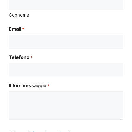
Cognome
Email
*
Telefono
*
Il tuo messaggio
*
Si