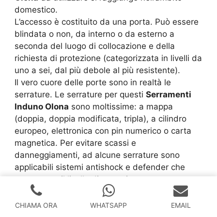
domestico.
L’accesso è costituito da una porta. Può essere
blindata o non, da interno o da esterno a
seconda del luogo di collocazione e della
richiesta di protezione (categorizzata in livelli da
uno a sei, dal più debole al più resistente).
Il vero cuore delle porte sono in realtà le
serrature. Le serrature per questi
Serramenti
Induno Olona
sono moltissime: a mappa
(doppia, doppia modificata, tripla), a cilindro
europeo, elettronica con pin numerico o carta
magnetica. Per evitare scassi e
danneggiamenti, ad alcune serrature sono
applicabili sistemi antishock e defender che
aumentano il livello di protezione.
Se ti interessa un serramento per finestre che ti
difenda dai ladri puoi far installare le grate.
CHIAMA ORA
WHATSAPP
EMAIL
Vengono installate praticando fori profondi nella