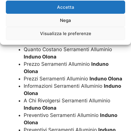
A Basso Costo Serramenti Alluminio
Accetta
Induno Olona
A Costi Bassi Serramenti Alluminio
Nega
Induno Olona
Visualizza le preferenze
Costo Serramenti Alluminio
Induno Olona
Costi Serramenti Alluminio
Induno Olona
Quanto Costano Serramenti Alluminio
Induno Olona
Prezzo Serramenti Alluminio
Induno
Olona
Prezzi Serramenti Alluminio
Induno Olona
Informazioni Serramenti Alluminio
Induno
Olona
A Chi Rivolgersi Serramenti Alluminio
Induno Olona
Preventivo Serramenti Alluminio
Induno
Olona
Preventivi Serramenti Alluminio
Induno