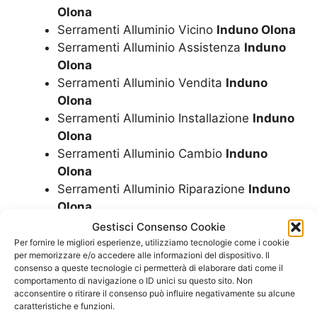
Olona
Serramenti Alluminio Vicino
Induno Olona
Serramenti Alluminio Assistenza
Induno
Olona
Serramenti Alluminio Vendita
Induno
Olona
Serramenti Alluminio Installazione
Induno
Olona
Serramenti Alluminio Cambio
Induno
Olona
Serramenti Alluminio Riparazione
Induno
Olona
Serramenti Alluminio Sostituzione
Induno
Gestisci Consenso Cookie
Olona
Per fornire le migliori esperienze, utilizziamo tecnologie come i cookie
per memorizzare e/o accedere alle informazioni del dispositivo. Il
Economici Serramenti Alluminio
Induno
consenso a queste tecnologie ci permetterà di elaborare dati come il
Olona
comportamento di navigazione o ID unici su questo sito. Non
I Migliori Serramenti Alluminio
Induno
acconsentire o ritirare il consenso può influire negativamente su alcune
caratteristiche e funzioni.
Olona