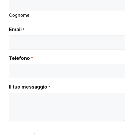
Cognome
Email
*
Telefono
*
Il tuo messaggio
*
Si