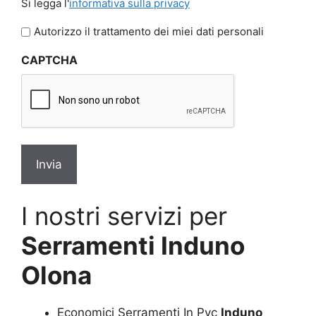
Si legga l'
informativa sulla privacy
legga
l'informativa
Autorizzo il trattamento dei miei dati personali
sulla
CAPTCHA
privacy
*
I nostri servizi per
Serramenti Induno
Olona
Economici Serramenti In Pvc
Induno