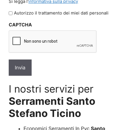
Si legga l'
informativa sulla privacy
legga
l'informativa
Autorizzo il trattamento dei miei dati personali
sulla
CAPTCHA
privacy
*
I nostri servizi per
Serramenti Santo
Stefano Ticino
Economici Serramenti In Pvc
Santo