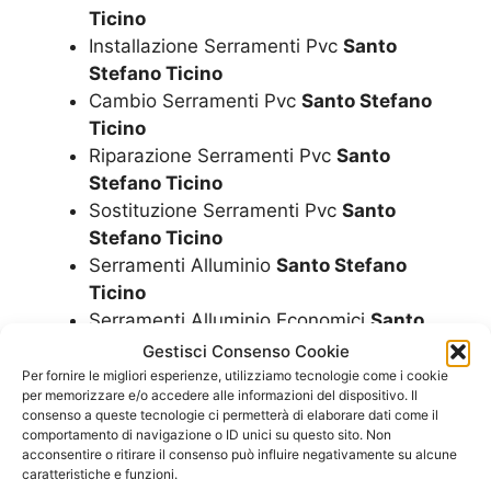
Ticino
Installazione Serramenti Pvc
Santo
Stefano Ticino
Cambio Serramenti Pvc
Santo Stefano
Ticino
Riparazione Serramenti Pvc
Santo
Stefano Ticino
Sostituzione Serramenti Pvc
Santo
Stefano Ticino
Serramenti Alluminio
Santo Stefano
Ticino
Serramenti Alluminio Economici
Santo
Stefano Ticino
Gestisci Consenso Cookie
Serramenti Alluminio I Migliori
Santo
Per fornire le migliori esperienze, utilizziamo tecnologie come i cookie
per memorizzare e/o accedere alle informazioni del dispositivo. Il
Stefano Ticino
consenso a queste tecnologie ci permetterà di elaborare dati come il
Serramenti Alluminio A Basso Costo
comportamento di navigazione o ID unici su questo sito. Non
Santo Stefano Ticino
acconsentire o ritirare il consenso può influire negativamente su alcune
caratteristiche e funzioni.
Serramenti Alluminio A Costi Bassi
Santo