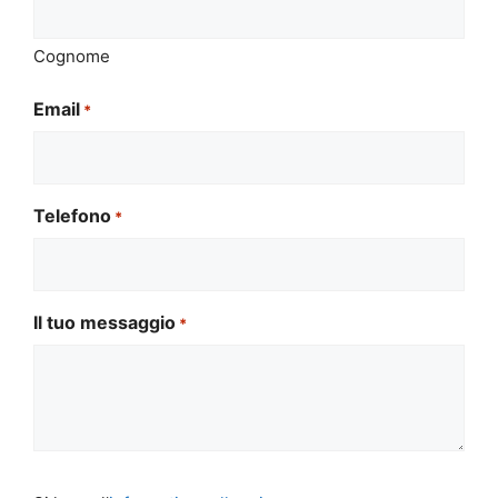
Cognome
Email
*
Telefono
*
Il tuo messaggio
*
Si