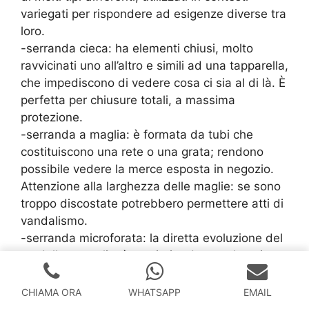
variegati per rispondere ad esigenze diverse tra
loro.
-serranda cieca: ha elementi chiusi, molto
ravvicinati uno all’altro e simili ad una tapparella,
che impediscono di vedere cosa ci sia al di là. È
perfetta per chiusure totali, a massima
protezione.
-serranda a maglia: è formata da tubi che
costituiscono una rete o una grata; rendono
possibile vedere la merce esposta in negozio.
Attenzione alla larghezza delle maglie: se sono
troppo discostate potrebbero permettere atti di
vandalismo.
-serranda microforata: la diretta evoluzione del
modello a maglia, è costituita da un telo unico,
ma con tanti piccoli fori. È più difficile da
penetrare della collega a maglia, ma lascia
CHIAMA ORA
WHATSAPP
EMAIL
intravedere la vetrina e permette di arieggiare