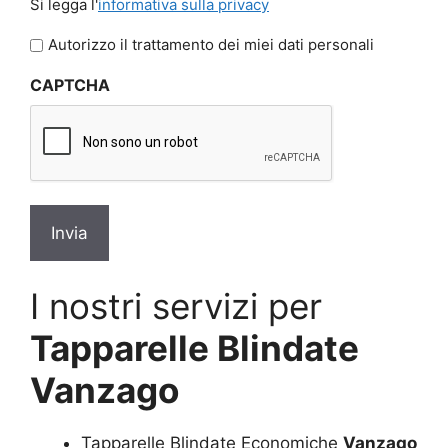
Si legga l'
informativa sulla privacy
legga
l'informativa
Autorizzo il trattamento dei miei dati personali
sulla
CAPTCHA
privacy
*
I nostri servizi per
Tapparelle Blindate
Vanzago
Tapparelle Blindate Economiche
Vanzago