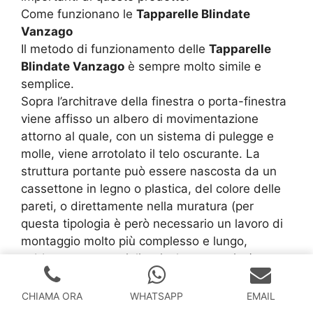
Come funzionano le
Tapparelle Blindate
Vanzago
Il metodo di funzionamento delle
Tapparelle
Blindate Vanzago
è sempre molto simile e
semplice.
Sopra l’architrave della finestra o porta-finestra
viene affisso un albero di movimentazione
attorno al quale, con un sistema di pulegge e
molle, viene arrotolato il telo oscurante. La
struttura portante può essere nascosta da un
cassettone in legno o plastica, del colore delle
pareti, o direttamente nella muratura (per
questa tipologia è però necessario un lavoro di
montaggio molto più complesso e lungo,
sebbene con un miglior risultato estetico).
Le
Tapparelle Blindate Vanzago
possono
essere di due tipi: manuali o elettriche.
CHIAMA ORA
WHATSAPP
EMAIL
Le prime vengono avvolte e svolte attraverso