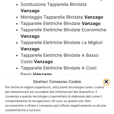
Sostituzione Tapparella Blindata
Vanzago
Montaggio Tapparella Blindata
Vanzago
Tapparelle Elettriche Blindate
Vanzago
Tapparelle Elettriche Blindate Economiche
Vanzago
Tapparelle Elettriche Blindate Le Migliori
Vanzago
Tapparelle Elettriche Blindate A Basso
Costo
Vanzago
Tapparelle Elettriche Blindate A Costi
Bassi
Vanzago
Tapparelle Elettriche Blindate Costo
Gestisci Consenso Cookie
Vanzago
Per fornire le migliori esperienze, utilizziamo tecnologie come i cookie
per memorizzare e/o accedere alle informazioni del dispositivo. Il
Tapparelle Elettriche Blindate Costi
consenso a queste tecnologie ci permetterà di elaborare dati come il
Vanzago
comportamento di navigazione o ID unici su questo sito. Non
Tapparelle Elettriche Blindate Quanto
acconsentire o ritirare il consenso può influire negativamente su alcune
caratteristiche e funzioni.
Costano
Vanzago