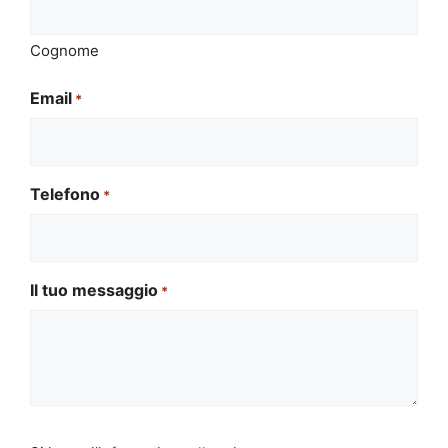
Cognome
Email
*
Telefono
*
Il tuo messaggio
*
Si